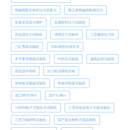
熔融指数仪体积法与质量法
聚乙烯熔融指数测试仪
实验室高温马弗炉
金属材料拉力试验机
高低温拉力试验机
薄膜拉力试验机
​三思橡胶拉力机
三缸弯曲试验机
30kn楔形拉伸夹具
水平垂直燃烧试验机
灼热丝试验机
漏电起痕试验机
高低温环境箱
拉力机试验机价格
管材耐压爆破试验机
管材环刚度试验机
进口MF引伸计
国产引伸计
100KN电子万能拉力试验机
三思高低温电子万能试验机
三思万能材料试验机
国产复合材料万能试验机